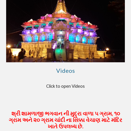
Videos
Click to open Videos
શ્રી શામળાજી ભગવાન ની મુદ્રા વાળા ૫ ગ્રામ,
૧૦
ગ્રામ અને ૨૦ ગ્રામ ચાંદી ના સિક્કા વેચાણ માટે મંદિર
ખાતે ઉપલબ્ધ છે.